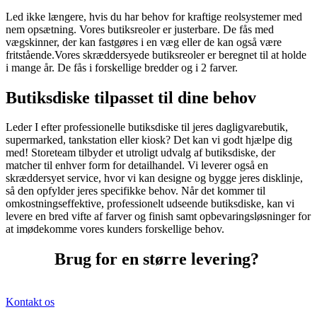
Led ikke længere, hvis du har behov for kraftige reolsystemer med
nem opsætning. Vores butiksreoler er justerbare. De fås med
vægskinner, der kan fastgøres i en væg eller de kan også være
fritstående.Vores skræddersyede butiksreoler er beregnet til at holde
i mange år. De fås i forskellige bredder og i 2 farver.
Butiksdiske tilpasset til dine behov
Leder I efter professionelle butiksdiske til jeres dagligvarebutik,
supermarked, tankstation eller kiosk? Det kan vi godt hjælpe dig
med! Storeteam tilbyder et utroligt udvalg af butiksdiske, der
matcher til enhver form for detailhandel. Vi leverer også en
skræddersyet service, hvor vi kan designe og bygge jeres disklinje,
så den opfylder jeres specifikke behov. Når det kommer til
omkostningseffektive, professionelt udseende butiksdiske, kan vi
levere en bred vifte af farver og finish samt opbevaringsløsninger for
at imødekomme vores kunders forskellige behov.
Brug for en større levering?
Kontakt os