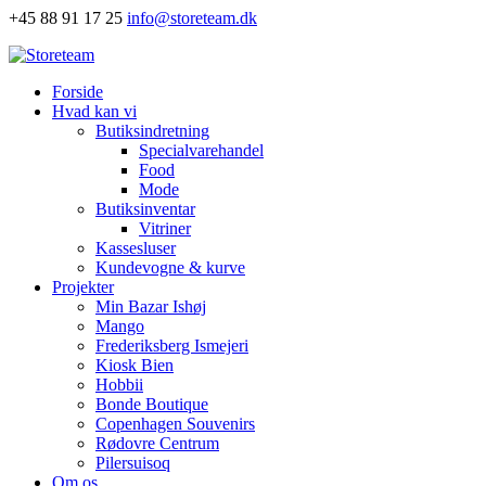
+45 88 91 17 25
info@storeteam.dk
Forside
Hvad kan vi
Butiksindretning
Specialvarehandel
Food
Mode
Butiksinventar
Vitriner
Kassesluser
Kundevogne & kurve
Projekter
Min Bazar Ishøj
Mango
Frederiksberg Ismejeri
Kiosk Bien
Hobbii
Bonde Boutique
Copenhagen Souvenirs
Rødovre Centrum
Pilersuisoq
Om os