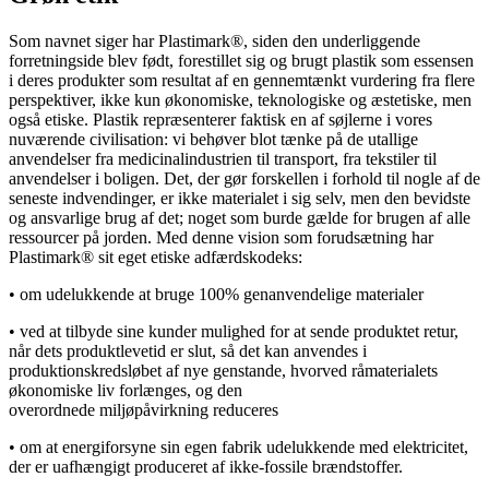
Som navnet siger har Plastimark®, siden den underliggende
forretningside blev født, forestillet sig og brugt plastik som essensen
i deres produkter som resultat af en gennemtænkt vurdering fra flere
perspektiver, ikke kun økonomiske, teknologiske og æstetiske, men
også etiske. Plastik repræsenterer faktisk en af søjlerne i vores
nuværende civilisation: vi behøver blot tænke på de utallige
anvendelser fra medicinalindustrien til transport, fra tekstiler til
anvendelser i boligen. Det, der gør forskellen i forhold til nogle af de
seneste indvendinger, er ikke materialet i sig selv, men den bevidste
og ansvarlige brug af det; noget som burde gælde for brugen af alle
ressourcer på jorden. Med denne vision som forudsætning har
Plastimark® sit eget etiske adfærdskodeks:
• om udelukkende at bruge 100% genanvendelige materialer
• ved at tilbyde sine kunder mulighed for at sende produktet retur,
når dets produktlevetid er slut, så det kan anvendes i
produktionskredsløbet af nye genstande, hvorved råmaterialets
økonomiske liv forlænges, og den
overordnede miljøpåvirkning reduceres
• om at energiforsyne sin egen fabrik udelukkende med elektricitet,
der er uafhængigt produceret af ikke-fossile brændstoffer.