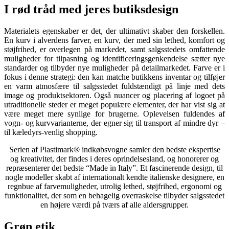
I rød tråd med jeres butiksdesign
Materialets egenskaber er det, der ultimativt skaber den forskellen.
En kurv i alverdens farver, en kurv, der med sin lethed, komfort og
støjfrihed, er overlegen på markedet, samt salgsstedets omfattende
muligheder for tilpasning og identificeringsgenkendelse sætter nye
standarder og tilbyder nye muligheder på detailmarkedet. Farve er i
fokus i denne strategi: den kan matche butikkens inventar og tilføjer
en varm atmosfære til salgsstedet fuldstændigt på linje med dets
image og produktsektoren. Også nuancer og placering af logoet på
utraditionelle steder er meget populære elementer, der har vist sig at
være meget mere synlige for brugerne. Oplevelsen fuldendes af
vogn- og kurvvarianterne, der egner sig til transport af mindre dyr –
til kæledyrs-venlig shopping.
Serien af Plastimark® indkøbsvogne samler den bedste ekspertise
og kreativitet, der findes i deres oprindelsesland, og honorerer og
repræsenterer det bedste “Made in Italy”. Et fascinerende design, til
nogle modeller skabt af internationalt kendte italienske designere, en
regnbue af farvemuligheder, utrolig lethed, støjfrihed, ergonomi og
funktionalitet, der som en behagelig overraskelse tilbyder salgsstedet
en højere værdi på tværs af alle aldersgrupper.
Grøn etik