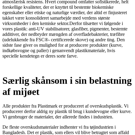
atmosfærisk resistens. Hvert compound omfatter sofistikerede, helt
forskellige kvaliteter, der er knyttet til bestemte biokemiske
egenskaber eller etiske og naturlige værdier, der altid er finjusteret
takket være konsolideret samarbejde med verdens største
virksomheder i den kemiske sektor.Derfor tilsætter vi følgende i
vores plastik: anti-UV stabilisatorer, glasfiber, pigmenter, bestemte
additiver, der nedbryder mængden af overfladebakterier, træfibre
(udelukkende fra FSC®- certificerede skove) og andre ting. Den
sidste fase giver os mulighed for at producere produkter (kurve,
indkøbsvogne og paller) i genanvendt plastikmateriale, hvis
specielle kendetegn er deres sorte farve.
Særlig skånsom i sin belastning
af mijøet
Alle produkter fra Plastimark er produceret af overskudsplastik. Vi
producerer derfor aldrig ny plastik til brug i kundevogne eller kurve.
Vi genbruger de materialer, der allerede findes i industrien.
De fleste overskudsmaterialer indhenter vi fra tøjindustrien i
Bangladesh. Det er plastik, som ellers vil blive betragtet som affald