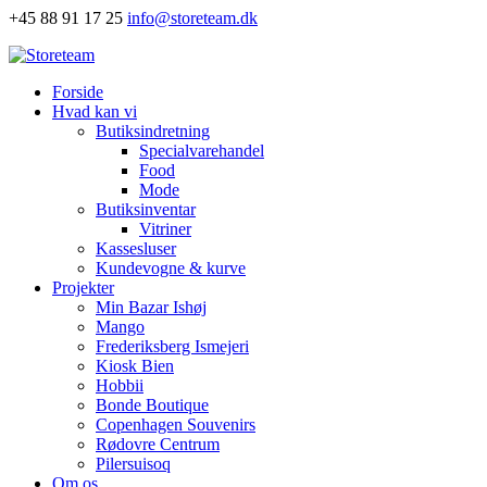
+45 88 91 17 25
info@storeteam.dk
Forside
Hvad kan vi
Butiksindretning
Specialvarehandel
Food
Mode
Butiksinventar
Vitriner
Kassesluser
Kundevogne & kurve
Projekter
Min Bazar Ishøj
Mango
Frederiksberg Ismejeri
Kiosk Bien
Hobbii
Bonde Boutique
Copenhagen Souvenirs
Rødovre Centrum
Pilersuisoq
Om os