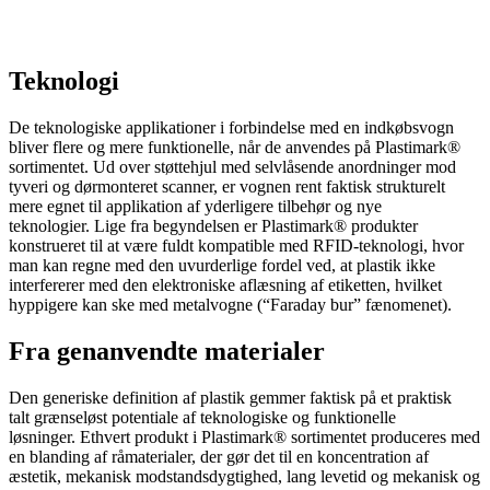
Teknologi
De teknologiske applikationer i forbindelse med en indkøbsvogn
bliver flere og mere funktionelle, når de anvendes på Plastimark®
sortimentet. Ud over støttehjul med selvlåsende anordninger mod
tyveri og dørmonteret scanner, er vognen rent faktisk strukturelt
mere egnet til applikation af yderligere tilbehør og nye
teknologier. Lige fra begyndelsen er Plastimark® produkter
konstrueret til at være fuldt kompatible med RFID-teknologi, hvor
man kan regne med den uvurderlige fordel ved, at plastik ikke
interfererer med den elektroniske aflæsning af etiketten, hvilket
hyppigere kan ske med metalvogne (“Faraday bur” fænomenet).
Fra genanvendte materialer
Den generiske definition af plastik gemmer faktisk på et praktisk
talt grænseløst potentiale af teknologiske og funktionelle
løsninger. Ethvert produkt i Plastimark® sortimentet produceres med
en blanding af råmaterialer, der gør det til en koncentration af
æstetik, mekanisk modstandsdygtighed, lang levetid og mekanisk og